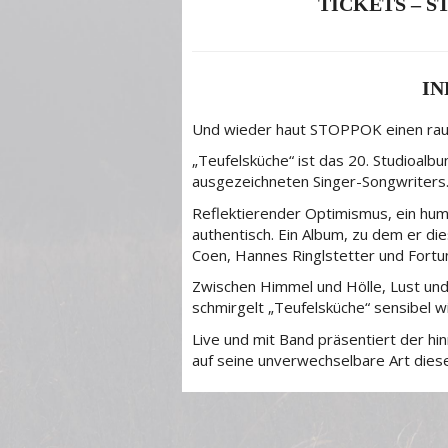
TICKETS – 
I
Und wieder haut STOPPOK einen ra
„Teufelsküche“ ist das 20. Studioalbu
ausgezeichneten Singer-Songwriters
Reflektierender Optimismus, ein hum
authentisch. Ein Album, zu dem er die
Coen, Hannes Ringlstetter und Fortu
Zwischen Himmel und Hölle, Lust und
schmirgelt „Teufelsküche“ sensibel w
Live und mit Band präsentiert der hi
auf seine unverwechselbare Art dies