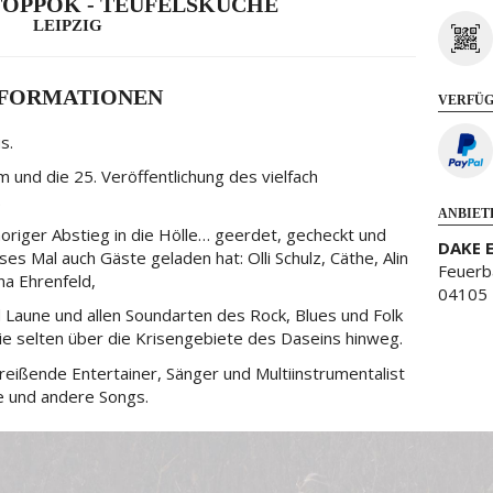
STOPPOK - TEUFELSKÜCHE
LEIPZIG
NFORMATIONEN
VERFÜG
us.
m und die 25. Veröffentlichung des vielfach
.
ANBIET
origer Abstieg in die Hölle… geerdet, gecheckt und
DAKE 
ses Mal auch Gäste geladen hat: Olli Schulz, Cäthe, Alin
Feuerb
na Ehrenfeld,
04105 
 Laune und allen Soundarten des Rock, Blues und Folk
ie selten über die Krisengebiete des Daseins hinweg.
nreißende Entertainer, Sänger und Multiinstrumentalist
e und andere Songs.